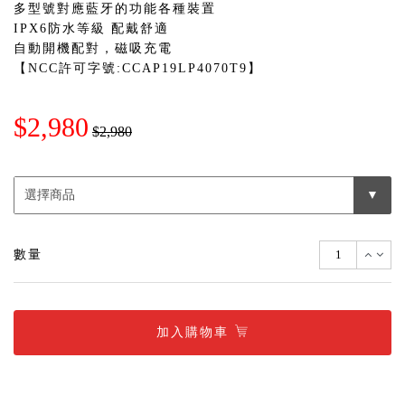
多型號對應藍牙的功能各種裝置
IPX6防水等級 配戴舒適
自動開機配對，磁吸充電
【NCC許可字號:CCAP19LP4070T9】
$2,980
$2,980
數量
加入購物車